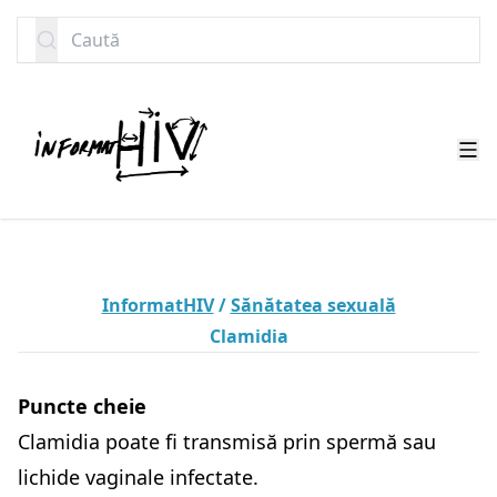
SARI LA CONȚINUT
Caută
InformatHIV
/
Sănătatea sexuală
Clamidia
Puncte cheie
Clamidia poate fi transmisă prin spermă sau
lichide vaginale infectate.