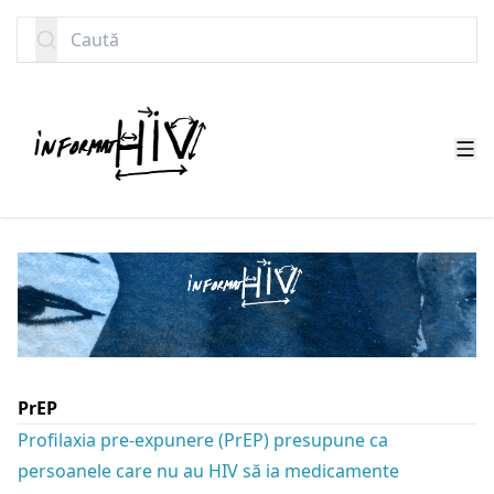
SARI LA CONȚINUT
Caută
PrEP
Profilaxia pre-expunere (PrEP) presupune ca
persoanele care nu au HIV să ia medicamente